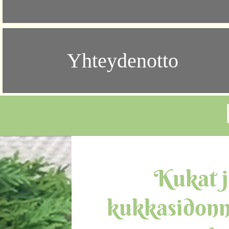
Yhteydenotto
Kukat ja
kukkasidonna