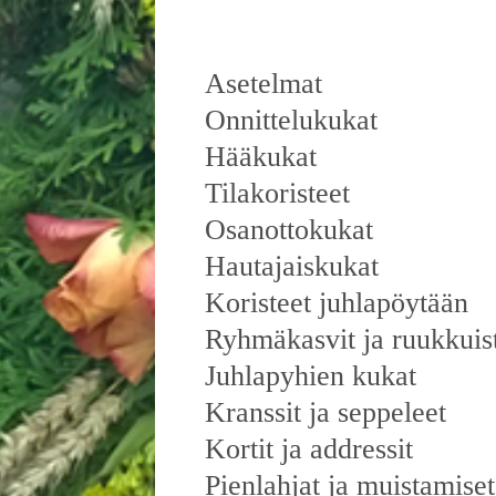
Asetelmat
Onnittelukukat
Hääkukat
Tilakoristeet
Osanottokukat
Hautajaiskukat
Koristeet juhlapöytään
Ryhmäkasvit ja ruukkuis
Juhlapyhien kukat
Kranssit ja seppeleet
Kortit ja addressit
Pienlahjat ja muistamiset