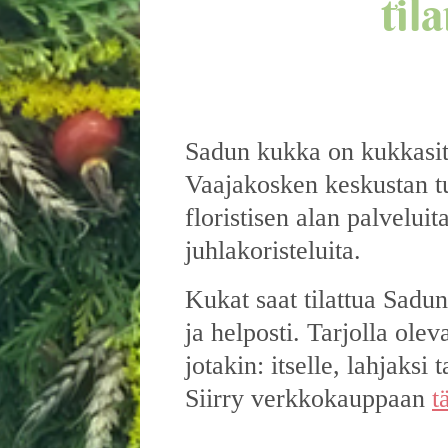
til
Sadun kukka on kukkasi
Vaajakosken keskustan t
floristisen alan palveluit
juhlakoristeluita.
Kukat saat tilattua Sadu
ja helposti. Tarjolla ole
jotakin: itselle, lahjaksi
Siirry verkkokauppaan
t